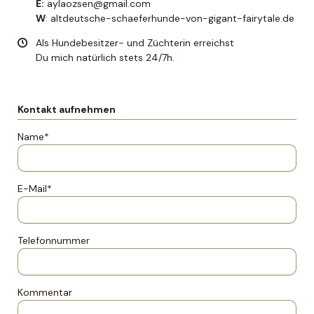
E:
aylaozsen@gmail.com
W
:
altdeutsche-schaeferhunde-von-gigant-fairytale.de
Als Hundebesitzer- und Züchterin erreichst
Du mich natürlich stets 24/7h.
Kontakt aufnehmen
Pflichtfeld
Name
*
Pflichtfeld
E-Mail
*
Telefonnummer
Kommentar