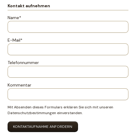
Kontakt aufnehmen
Pflichtfeld
Name
*
Pflichtfeld
E-Mail
*
Telefonnummer
Kommentar
Mit Absenden dieses Formulars erklären Sie sich mit unseren
Datenschutzbestimmungen
einverstanden.
KONTAKTAUFNAHME ANFORDERN